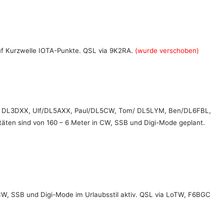
 auf Kurzwelle IOTA-Punkte. QSL via 9K2RA.
(wurde verschoben)
ar/ DL3DXX, Ulf/DL5AXX, Paul/DL5CW, Tom/ DL5LYM, Ben/DL6FBL,
äten sind von 160 – 6 Meter in CW, SSB und Digi-Mode geplant.
CW, SSB und Digi-Mode im Urlaubsstil aktiv. QSL via LoTW, F6BGC