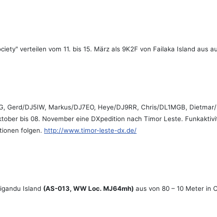
iety" verteilen vom 11. bis 15. März als 9K2F von Failaka Island aus
B6JG, Gerd/DJ5IW, Markus/DJ7EO, Heye/DJ9RR, Chris/DL1MGB, Dietm
ober bis 08. November eine DXpedition nach Timor Leste. Funkaktivit
tionen folgen.
http://www.timor-leste-dx.de/
ligandu Island
(AS-013, WW Loc. MJ64mh)
aus von 80 – 10 Meter in 