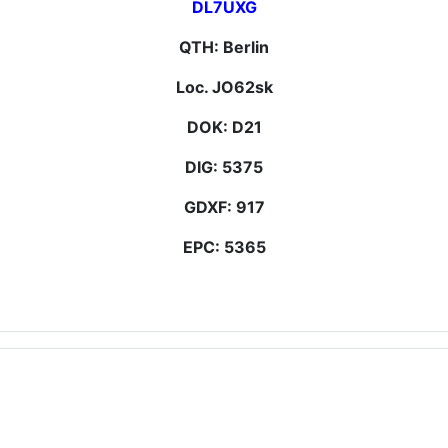
DL7UXG
QTH: Berlin
Loc. JO62sk
DOK: D21
DIG: 5375
GDXF: 917
EPC: 5365