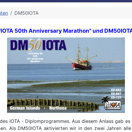
äten
DM50IOTA
"IOTA 50th Anniversary Marathon" und DM50IOT
 des IOTA - Diplomprogrammes. Aus diesem Anlass gab es
n. Als DM50IOTA aktivierten wir in den zwei Jahren all