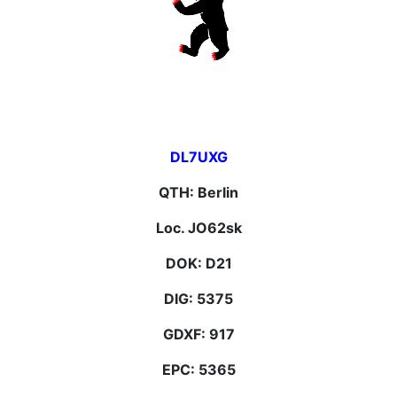
DL7UXG
QTH: Berlin
Loc. JO62sk
DOK: D21
DIG: 5375
GDXF: 917
EPC: 5365