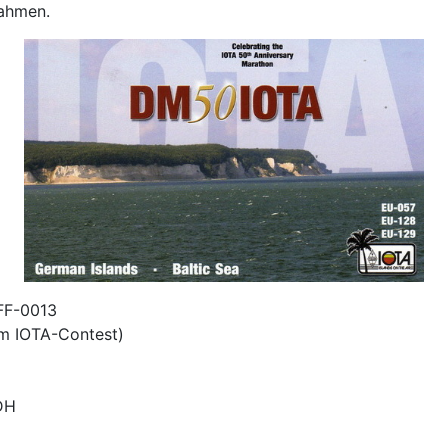
nahmen.
LFF-0013
am IOTA-Contest)
DH