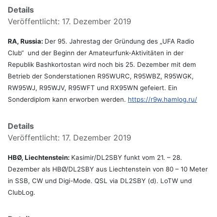
Details
Veröffentlicht: 17. Dezember 2019
RA, Russia:
Der 95. Jahrestag der Gründung des „UFA Radio
Club“ und der Beginn der Amateurfunk-Aktivitäten in der
Republik Bashkortostan wird noch bis 25. Dezember mit dem
Betrieb der Sonderstationen R95WURC, R95WBZ, R95WGK,
RW95WJ, R95WJV, R95WFT und RX95WN gefeiert. Ein
Sonderdiplom kann erworben werden.
https://r9w.hamlog.ru/
Details
Veröffentlicht: 17. Dezember 2019
HBØ, Liechtenstein:
Kasimir/DL2SBY funkt vom 21. – 28.
Dezember als HBØ/DL2SBY aus Liechtenstein von 80 – 10 Meter
in SSB, CW und Digi-Mode. QSL via DL2SBY (d). LoTW und
ClubLog.