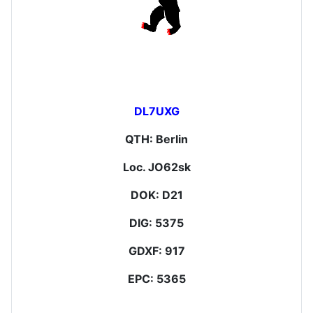
DL7UXG
QTH: Berlin
Loc. JO62sk
DOK: D21
DIG: 5375
GDXF: 917
EPC: 5365