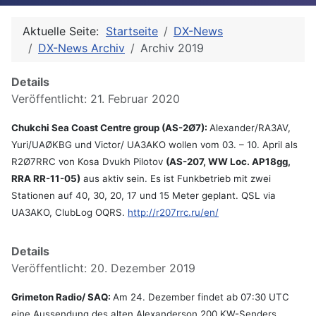
Aktuelle Seite:
Startseite
DX-News
DX-News Archiv
Archiv 2019
Details
Veröffentlicht: 21. Februar 2020
Chukchi Sea Coast Centre group (AS-2Ø7):
Alexander/RA3AV,
Yuri/UAØKBG und Victor/ UA3AKO wollen vom 03. – 10. April als
R2Ø7RRC von Kosa Dvukh Pilotov
(AS-207, WW Loc. AP18gg,
RRA RR-11-05)
aus aktiv sein. Es ist Funkbetrieb mit zwei
Stationen auf 40, 30, 20, 17 und 15 Meter geplant. QSL via
UA3AKO, ClubLog OQRS.
http://r207rrc.ru/en/
Details
Veröffentlicht: 20. Dezember 2019
Grimeton Radio/ SAQ:
Am 24. Dezember findet ab 07:30 UTC
eine Aussendung des alten Alexanderson 200 KW-Senders