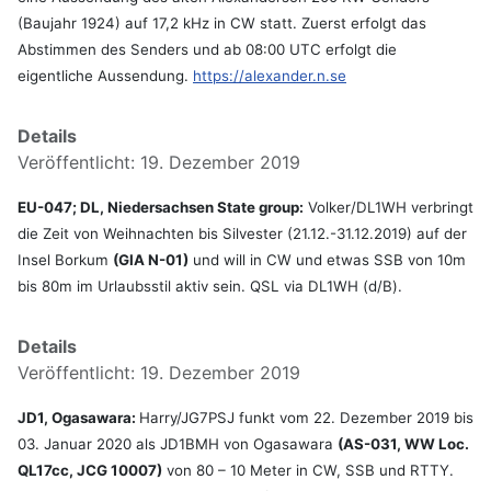
(Baujahr 1924) auf 17,2 kHz in CW statt. Zuerst erfolgt das
Abstimmen des Senders und ab 08:00 UTC erfolgt die
eigentliche Aussendung.
https://alexander.n.se
Details
Veröffentlicht: 19. Dezember 2019
EU-047; DL, Niedersachsen State group:
Volker/DL1WH verbringt
die Zeit von Weihnachten bis Silvester (21.12.-31.12.2019) auf der
Insel Borkum
(GIA N-01)
und will in CW und etwas SSB von 10m
bis 80m im Urlaubsstil aktiv sein. QSL via DL1WH (d/B).
Details
Veröffentlicht: 19. Dezember 2019
JD1, Ogasawara:
Harry/JG7PSJ funkt vom 22. Dezember 2019 bis
03. Januar 2020 als JD1BMH von Ogasawara
(AS-031, WW Loc.
QL17cc, JCG 10007)
von 80 – 10 Meter in CW, SSB und RTTY.