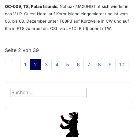
OC-009; T8, Palau Islands:
Nobuaki/JAØJHQ hat sich wieder in
das V.I.P. Guest Hotel auf Koror Island eingemietet und ist vom
06. bis 08. Dezember unter T88PB auf Kurzwelle in CW und auf
6m in FT8 zu arbeiten. QSL via JH1OLB (d) oder LoTW.
Seite 2 von 39
1
2
3
4
5
6
7
8
9
10
Suche