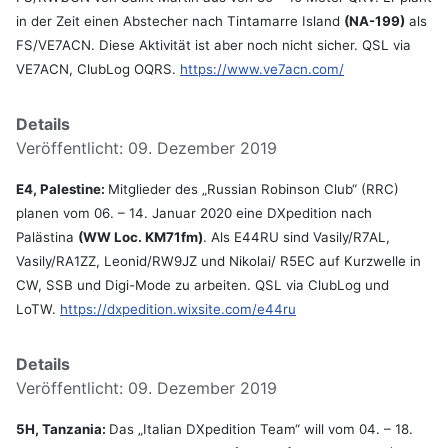
in der Zeit einen Abstecher nach Tintamarre Island
(NA-199)
als
FS/VE7ACN. Diese Aktivität ist aber noch nicht sicher. QSL via
VE7ACN, ClubLog OQRS.
https://www.ve7acn.com/
Details
Veröffentlicht: 09. Dezember 2019
E4, Palestine:
Mitglieder des „Russian Robinson Club“ (RRC)
planen vom 06. – 14. Januar 2020 eine DXpedition nach
Palästina
(WW Loc. KM71fm)
. Als E44RU sind Vasily/R7AL,
Vasily/RA1ZZ, Leonid/RW9JZ und Nikolai/ R5EC auf Kurzwelle in
CW, SSB und Digi-Mode zu arbeiten. QSL via ClubLog und
LoTW.
https://dxpedition.wixsite.com/e44ru
Details
Veröffentlicht: 09. Dezember 2019
5H, Tanzania:
Das „Italian DXpedition Team“ will vom 04. – 18.