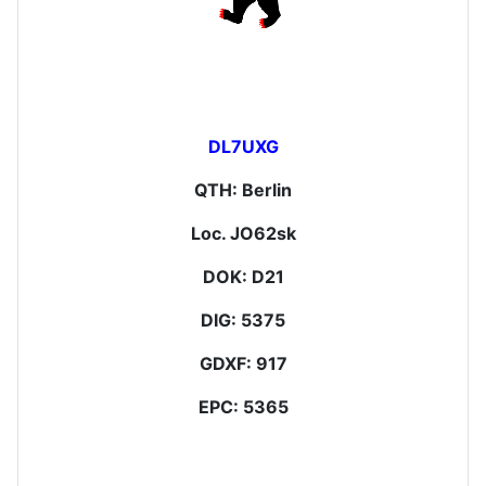
DL7UXG
QTH: Berlin
Loc. JO62sk
DOK: D21
DIG: 5375
GDXF: 917
EPC: 5365