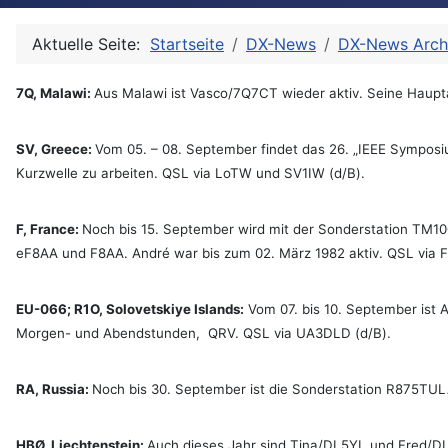
Aktuelle Seite:
Startseite
DX-News
DX-News Arch
7Q, Malawi:
Aus Malawi ist Vasco/7Q7CT wieder aktiv. Seine Haupta
SV, Greece:
Vom 05. – 08. September findet das 26. „IEEE Symposi
Kurzwelle zu arbeiten. QSL via LoTW und SV1IW (d/B).
F, France:
Noch bis 15. September wird mit der Sonderstation TM10
eF8AA und F8AA. André war bis zum 02. März 1982 aktiv. QSL via F
EU-066; R1O, Solovetskiye Islands:
Vom 07. bis 10. September ist 
Morgen- und Abendstunden, QRV. QSL via UA3DLD (d/B).
RA, Russia:
Noch bis 30. September ist die Sonderstation R875TU
HBØ, Liechtenstein:
Auch dieses Jahr sind Tina/DL5YL und Fred/D