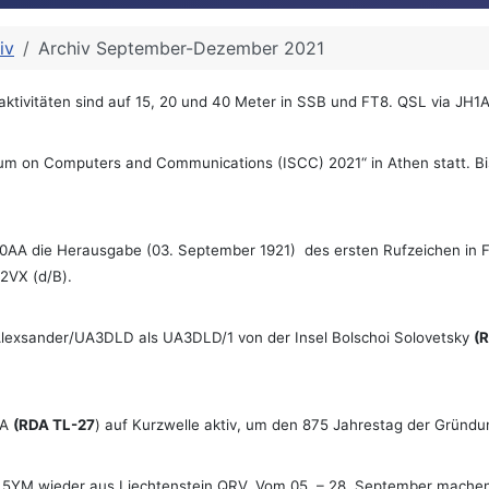
iv
Archiv September-Dezember 2021
ktivitäten sind auf 15, 20 und 40 Meter in SSB und FT8. QSL via JH1
um on Computers and Communications (ISCC) 2021“ in Athen statt. Bi
0AA die Herausgabe (03. September 1921) des ersten Rufzeichen in Fr
2VX (d/B).
Alexsander/UA3DLD als UA3DLD/1 von der Insel Bolschoi Solovetsky
(
LA
(RDA TL-27
) auf Kurzwelle aktiv, um den 875 Jahrestag der Gründun
L5YM wieder aus Liechtenstein QRV. Vom 05. – 28. September machen