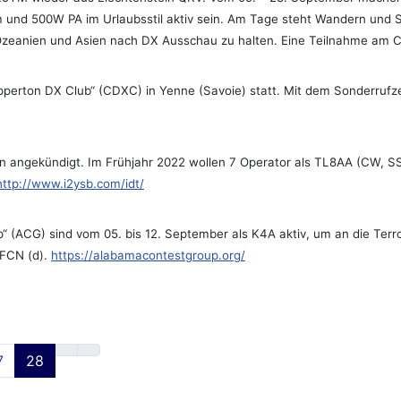
 und 500W PA im Urlaubsstil aktiv sein. Am Tage steht Wandern und 
zeanien und Asien nach DX Ausschau zu halten. Eine Teilnahme am C
lipperton DX Club“ (CDXC) in Yenne (Savoie) statt. Mit dem Sonderr
on angekündigt. Im Frühjahr 2022 wollen 7 Operator als TL8AA (CW, 
http://www.i2ysb.com/idt/
“ (ACG) sind vom 05. bis 12. September als K4A aktiv, um an die Terr
1FCN (d).
https://alabamacontestgroup.org/
7
28