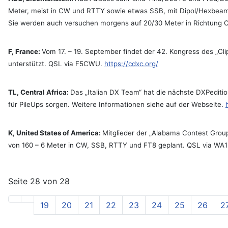
Meter, meist in CW und RTTY sowie etwas SSB, mit Dipol/Hexbeam
Sie werden auch versuchen morgens auf 20/30 Meter in Richtung O
F, France:
Vom 17. – 19. September findet der 42. Kongress des „C
unterstützt. QSL via F5CWU.
https://cdxc.org/
TL, Central Africa:
Das „Italian DX Team“ hat die nächste DXPediti
für PileUps sorgen. Weitere Informationen siehe auf der Webseite.
K, United States of America:
Mitglieder der „Alabama Contest Group
von 160 – 6 Meter in CW, SSB, RTTY und FT8 geplant. QSL via WA
Seite 28 von 28
19
20
21
22
23
24
25
26
2