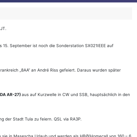
AJT.
s 15. September ist noch die Sonderstation SX021IEEE auf
ankreich „8AA“ an André Riss gefeiert. Daraus wurden später
RDA AR-27)
aus auf Kurzwelle in CW und SSB, hauptsächlich in den
g der Stadt Tula zu feiern. QSL via RA3P.
 sie in Masescha Urlaub und werden als HBØ/Homecall von 160 – 6