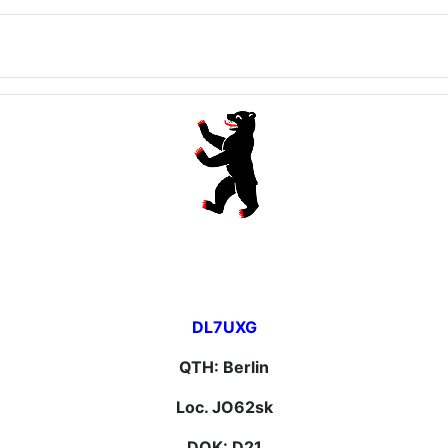
DL7UXG
QTH: Berlin
Loc. JO62sk
DOK: D21