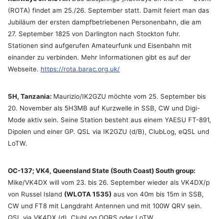
(ROTA) findet am 25./26. September statt. Damit feiert man das
Jubiläum der ersten dampfbetriebenen Personenbahn, die am
27. September 1825 von Darlington nach Stockton fuhr.
Stationen sind aufgerufen Amateurfunk und Eisenbahn mit
einander zu verbinden. Mehr Informationen gibt es auf der
Webseite.
https://rota.barac.org.uk/
5H, Tanzania:
Maurizio/IK2GZU möchte vom 25. September bis
20. November als 5H3MB auf Kurzwelle in SSB, CW und Digi-
Mode aktiv sein. Seine Station besteht aus einem YAESU FT-891,
Dipolen und einer GP. QSL via IK2GZU (d/B), ClubLog, eQSL und
LoTW.
OC-137; VK4, Queensland State (South Coast) South group:
Mike/VK4DX will vom 23. bis 26. September wieder als VK4DX/p
von Russel Island
(WLOTA 1535)
aus von 40m bis 15m in SSB,
CW und FT8 mit Langdraht Antennen und mit 100W QRV sein.
QSL via VK4DX (d), ClubLog OQRS oder LoTW.