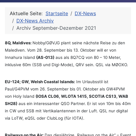
Aktuelle Seite:
Startseite
DX-News
DX-News Archiv
Archiv September-Dezember 2021
8Q, Maldives:
Nobby/GØVJG plant seine nächste Reise zu den
Malediven. Vom 28. September bis 13. Oktober will er von
Innahura Island
(AS-013)
aus als 8Q7CQ von 80 – 10 Meter,
inklusive 60m (SSB und Digi-Mode), QRV sein. QSL via MØOXO.
EU-124; GW, Welsh Coastal Islands:
Im Urlaubsstil ist
Paul/G4PVM vom 26. September bis 01. Oktober als GW4PVM
von Holy Island
(IOSA CL06, WLOTA 1415, SCOTIA CS13, WAB
SH28)
aus ein interessanter QSO Partner. Er ist von 10m bis 40m
in CW und SSB mit Vertikalantennen in der Luft. QSL nur digital
via LoTW, eQSL oder ClubLog (für IOTA).
Railways on the Air:
Das diesjährige „Railways on the Air“ – Event