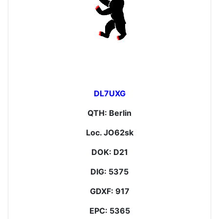
DL7UXG
QTH: Berlin
Loc. JO62sk
DOK: D21
DIG: 5375
GDXF: 917
EPC: 5365