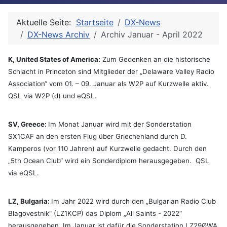
Aktuelle Seite:
Startseite
DX-News
DX-News Archiv
Archiv Januar - April 2022
K, United States of America:
Zum Gedenken an die historische
Schlacht in Princeton sind Mitglieder der „Delaware Valley Radio
Association“ vom 01. – 09. Januar als W2P auf Kurzwelle aktiv.
QSL via W2P (d) und eQSL.
SV, Greece:
Im Monat Januar wird mit der Sonderstation
SX1CAF an den ersten Flug über Griechenland durch D.
Kamperos (vor 110 Jahren) auf Kurzwelle gedacht. Durch den
„5th Ocean Club“ wird ein Sonderdiplom herausgegeben. QSL
via eQSL.
LZ, Bulgaria:
Im Jahr 2022 wird durch den „Bulgarian Radio Club
Blagovestnik“ (LZ1KCP) das Diplom „All Saints - 2022“
herausgegeben. Im Januar ist dafür die Sonderstation LZ29ØWA