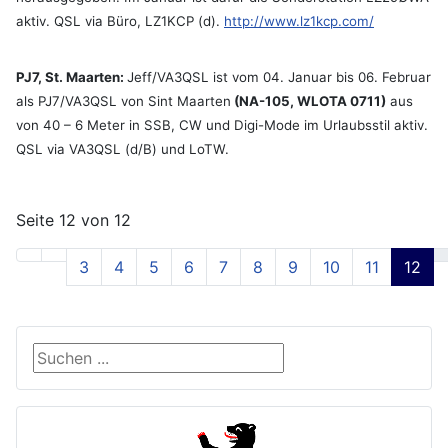
aktiv. QSL via Büro, LZ1KCP (d).
http://www.lz1kcp.com/
PJ7, St. Maarten:
Jeff/VA3QSL ist vom 04. Januar bis 06. Februar
als PJ7/VA3QSL von Sint Maarten
(NA-105, WLOTA 0711)
aus
von 40 – 6 Meter in SSB, CW und Digi-Mode im Urlaubsstil aktiv.
QSL via VA3QSL (d/B) und LoTW.
Seite 12 von 12
3
4
5
6
7
8
9
10
11
12
Suche